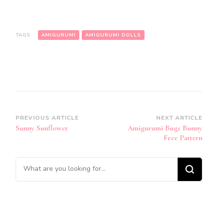
TAGS:
AMIGURUMI
AMIGURUMI DOLLS
Post
PREVIOUS ARTICLE
NEXT ARTICLE
Sunny Sunflower
Amigurumi Bugs Bunny
Navigation
Free Pattern
Looking
for
Something?