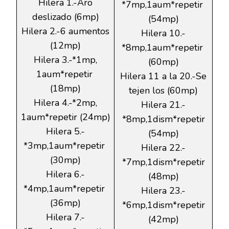
Hilera 1.-Aro
*7mp,1aum*repetir
deslizado (6mp)
(54mp)
Hilera 2.-6 aumentos
Hilera 10.-
(12mp)
*8mp,1aum*repetir
Hilera 3.-*1mp,
(60mp)
1aum*repetir
Hilera 11 a la 20.-Se
(18mp)
tejen los (60mp)
Hilera 4.-*2mp,
Hilera 21.-
1aum*repetir (24mp)
*8mp,1dism*repetir
Hilera 5.-
(54mp)
*3mp,1aum*repetir
Hilera 22.-
(30mp)
*7mp,1dism*repetir
Hilera 6.-
(48mp)
*4mp,1aum*repetir
Hilera 23.-
(36mp)
*6mp,1dism*repetir
Hilera 7.-
(42mp)