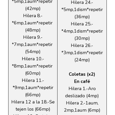
*5mp,1aum*repetir
Hilera 24.-
(42mp)
*5mp,1dism*repetir
Hilera 8.-
(36mp)
*6mp,1aum*repetir
Hilera 25.-
(48mp)
*4mp,1dism*repetir
Hilera 9.-
(30mp)
*7mp,1aum*repetir
Hilera 26.-
(54mp)
*3mp,1dism*repetir
Hilera 10.-
(24mp)
*8mp,1aum*repetir
(60mp)
Coletas (x2)
Hilera 11.-
En café
*9mp,1aum*repetir
Hilera 1.-Aro
(66mp)
deslizado (4mp)
Hilera 12 a la 18.-Se
Hilera 2.-1aum,
tejen los (66mp)
2mp,1aum (6mp)