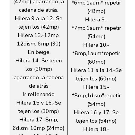
(42mp) agarrando la
*6mp,1aum* repetir
cadena de atrás.
(48mp)
Hilera 9 a la 12.-Se
Hilera 9.-
tejen los (42mp)
*7mp,1aum* repetir
Hilera 13.-12mp,
(54mp)
12dism, 6mp (30)
Hilera 10.-
En beige
*8mp,1aum*repetir
Hilera 14.-Se tejen
(60mp)
los (30mp)
Hilera 11 a la 14.-Se
agarrando la cadena
tejen los (60mp)
de atrás
Hilera 15.-
Ir rellenando
*8mp,1dism*repetir
Hilera 15 y 16.-Se
(54mp)
tejen los (30mp)
Hilera 16 y 17.-Se
Hilera 17.-8mp,
tejen los (54mp)
6dism, 10mp (24mp)
Hilera 18.-