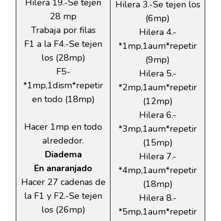
Hilera 19.-Se tejen
Hilera 3.-Se tejen los
28 mp
(6mp)
Trabaja por filas
Hilera 4.-
F1 a la F4.-Se tejen
*1mp,1aum*repetir
los (28mp)
(9mp)
F5-
Hilera 5.-
*1mp,1dism*repetir
*2mp,1aum*repetir
en todo (18mp)
(12mp)
Hilera 6.-
Hacer 1mp en todo
*3mp,1aum*repetir
alrededor.
(15mp)
Diadema
Hilera 7.-
En anaranjado
*4mp,1aum*repetir
Hacer 27 cadenas de
(18mp)
la F1 y F2.-Se tejen
Hilera 8.-
los (26mp)
*5mp,1aum*repetir